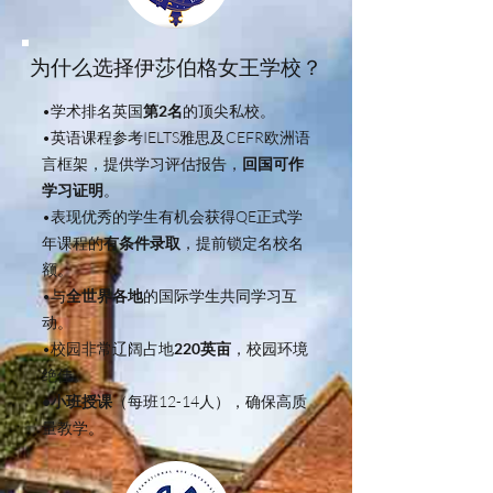
为什么选择伊莎伯格女王学校？
•学术排名英国
第2名
的顶尖私校。
•英语课程参考IELTS雅思及CEFR欧洲语
言框架，提供学习评估报告，
回国可作
学习证明
。
•表现优秀的学生有机会获得QE正式学
年课程的
有条件录取
，提前锁定名校名
额。
•与
全世界各地
的国际学生共同学习互
动。
•校园非常辽阔占地
220英亩
，校园环境
绝佳。
•小班授课
（每班12-14人），确保高质
量教学。