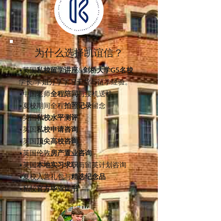
为什么选择凯谊信？
•英国
私校留学讲座
&
剑桥大学G5名校
学长/学姐分享学习干货与留学经验。
•中国老师
全程陪同
与接机送机
•夏校期间全程
拍照记录
留念
•英国
私校水平测评
•英国
私校申请咨询
•英国
顶尖高校咨询
•英国伦敦
房产置业咨询
•英国
本地实习求职
与留英计划咨询
•夏校入营礼包与
精选纪念品
•私校
官方毕业证书