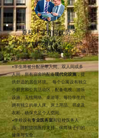
夏校环境有何优势？
•学校拥有
封闭式校园
，实行严格的全
封闭式管理，配备
24小时安保
系统，确
保学生安全无忧。
•学生将被分配至单人间、双人间或多
人间，所有宿舍均配备
现代化设施
，提
供舒适的居住环境。 每个公寓设有独立
小厨房和公共活动区，配备电视、游乐
设施、无线网络、桌游等。每位学生均
拥有独立的单人床、床上用品、书桌及
衣柜，确保充足个人空间。
•学校设有
专业医务室
和驻校医务人
员，随时提供医疗支持，保障孩子们的
健康与安全。