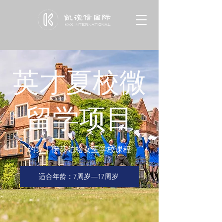
英才夏校微
留学项目
约克｜伊莎伯格女王学校课程
适合年龄：7周岁—17周岁