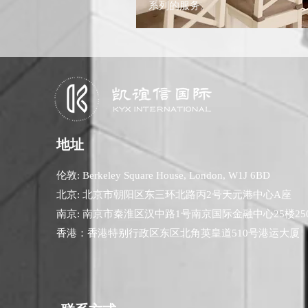
系列的服务。
​地址
伦敦: Berkeley Square House, London, W1J 6BD
北京: 北京市朝阳区东三环北路丙2号天元港中心A座
南京: 南京市秦淮区汉中路1号南京国际金融中心25楼25
​香港：香港特别行政区东区北角英皇道510号港运大厦