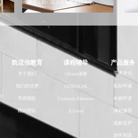
件
教育，我们提供相应的课程辅导。
​凯谊信教育
课程辅导
产品服务
学术评估
关于我们
UKiset译赛
我们的优势
私校申请
GCSE/IGSE
01
导师团队
本硕申请
Common Entrance
顾问团队
课程辅导
A Level
低龄监护
游学英国